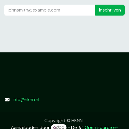
Inschrijven
info@hknn.nl
Copyright © HKNN
Aangeboden door
- De #1
Open source e-