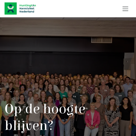
Overslaan naar inhoud
Op de hoogte
blijven?